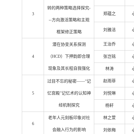
转的两种策略选择探究-
郑蕴之
3
--方向激活策略和主观
刘雅洁
框架修正策略
王治乔
潜在协变关系探测
4
（HCD）下押韵即合理
张岂铭
现象及其长程自我强化
林涛
赵雨菲
过目不忘的秘密——“记
5
忆宫殿”记忆术的认知神
刘悦琳
经机制探究
杨轩
老年人元刻板印象对社
林之萱
6
会融入行为的影响
刘依梅