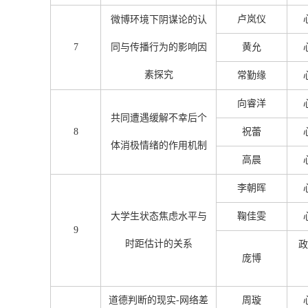
卢岚仪
微博环境下阴谋论的认
7
同与传播行为的影响因
黄允
素探究
常勤缘
向睿洋
共同遭遇缓解不幸后个
8
祝蕾
体消极情绪的作用机制
高晨
李朝晖
大学生状态焦虑水平与
鞠佳雯
9
时距估计的关系
政
庞博
道德判断的现实-网络差
周璇