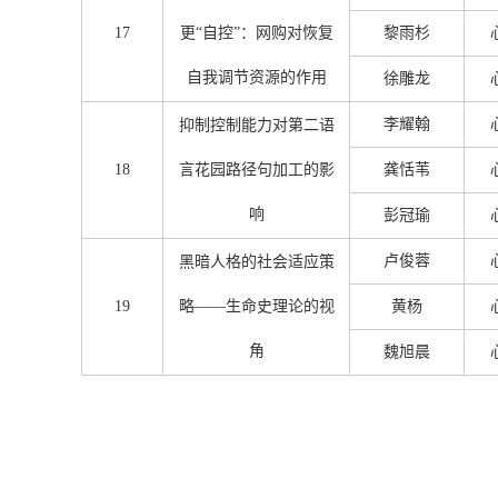
17
更“自控”：网购对恢复
黎雨杉
自我调节资源的作用
徐雕龙
李耀翰
抑制控制能力对第二语
18
言花园路径句加工的影
龚恬苇
响
彭冠瑜
卢俊蓉
黑暗人格的社会适应策
19
略——生命史理论的视
黄杨
角
魏旭晨