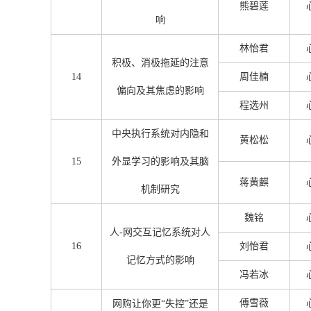
熊碧莲
响
林怡君
积极、消极拖延的注意
14
周佳楠
偏向及其焦虑的影响
程选州
中央执行系统对内隐和
黄松松
15
外显学习的影响及其脑
蒋黄麒
机制研究
魏铭
人-网交互记忆系统对人
16
刘怡君
记忆方式的影响
冯若冰
傅雪薇
网购让你更“失控”还是