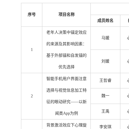
序号
项目名称
成员姓名
老年人决策中锚定效应
马媛
的来源及其影响因素：
1
基于外部锚和自发锚的
刘媛
优先选择
智能手机用户界面注意
王哲睿
选择与视觉信息加工特
魏一
2
征的眼动研究——以新
王禹
闻类App为例
背景激活效应下心理旋
李安琪