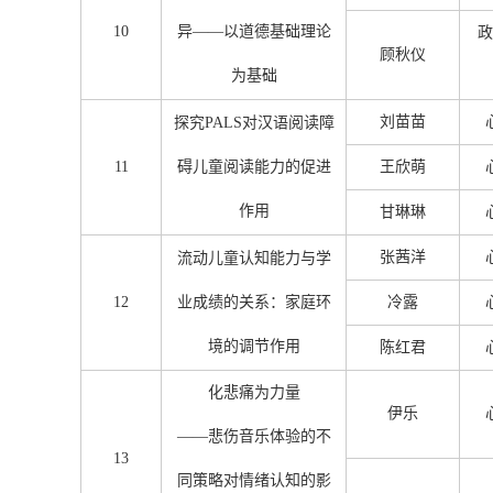
10
异——以道德基础理论
政
顾秋仪
为基础
刘苗苗
探究PALS对汉语阅读障
11
碍儿童阅读能力的促进
王欣萌
作用
甘琳琳
张茜洋
流动儿童认知能力与学
12
业成绩的关系：家庭环
冷露
境的调节作用
陈红君
化悲痛为力量
伊乐
——悲伤音乐体验的不
13
同策略对情绪认知的影