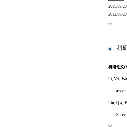
2015.0
2012.0
2008.09-20
科
科研论文(
Li, Y.
#
,
Wa
associ
Liu, Q.
#
,
W
Speech
Li, M., Yu,