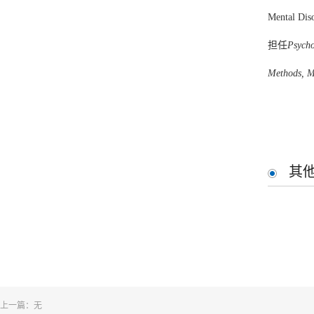
childr
Mental Di
Wang, Q.
*
担任
Psycho
autist
Methods, M
Wang, H.#
disord
Liu, Q.#,
W
其
attent
He, Q.#,
W
using 
Wang, Q.
#
eyes i
上一篇：无