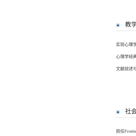
Behavi
教
Zhao, H.
#
,
Npj Sc
实验心理
Wang, Q.
,
心理学经
infant
文献综述
Jing, R.
#
,
W
treatm
Wang, Q.#
社
movem
Su, W., Lam
担任Frontier