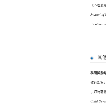
《心理发
Yang, C.
, 
Journal of 
analytic re
Frontiers i
Sun, Y., Sh
instruction
其
1707.
科研奖励
Yang, C.
,
教育部第九
Metacompre
京师特聘拔
Research
, 
Child Deve