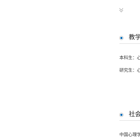
Hu, M., Zha
poor monito
教
Yu, Y., Zh
本科生：
strategy? I
研究生：心
Zhu, X., T
school chil
社
Liu, S., Z
performanc
中国心理