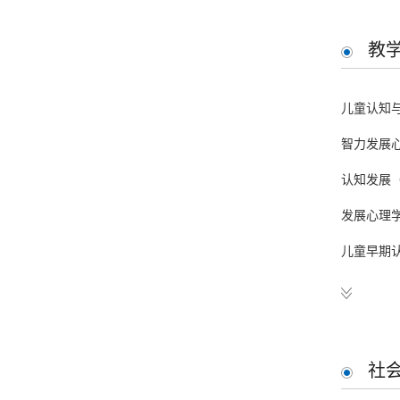
国家自然科
1985-
教育部人文
教
持人。
儿童认知
北京市社会
智力发展
国家社科基
认知发展
国家自然科
发展心理
北京市哲学
儿童早期
北京市教育
发展心理
科技部基础
教育部新世
教育部哲学
社
教育部哲学