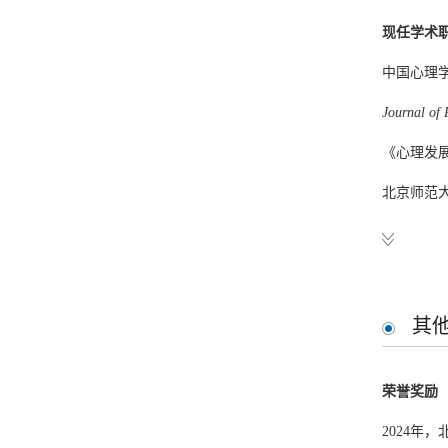
现任学术
国家自然科
中国心理
教育部人文
Journal of 
北京市教育
《心理发
北京师范
科研成果
北京师范
发表论文
北京师范
累计发表学
北京师范
Zhang, J., J
其
中国心理
Adolescents
荣誉奖励
中国人民
Research o
2024年
《心理与