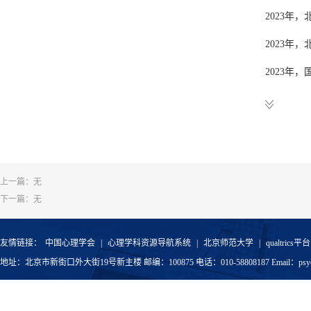
2023年
中国儿童
Qi, Y., Yu,
2023年
nonsymboli
2023年
曾任学术
73, Article
2023年
中国心理
2023年
中国心理
Zhao, Y.#, 
2021年，
中国心理
control, an
上一篇：无
2020年
中国心理
Current Ps
下一篇：无
2020年
2018年
Zhang, J.#,
友情链接：
中国心理学会
|
心理学科资源导航系统
|
北京师范大学
|
qualtrics平台
地址：北京市新街口外大街19号新主楼 邮编：100875 电话：010-58808187 Email：psyoffic
2018年
mathematica
2017年
73, Article