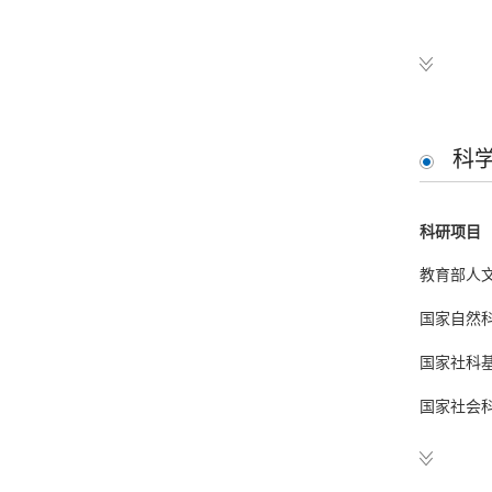
工作经历
2018—
2017—
科
2008—
科研项目
2007—
教育部人文
2004—
国家自然科
1999-
国家社科基
1997-
国家社会科
1992-
北京高等学
1987-