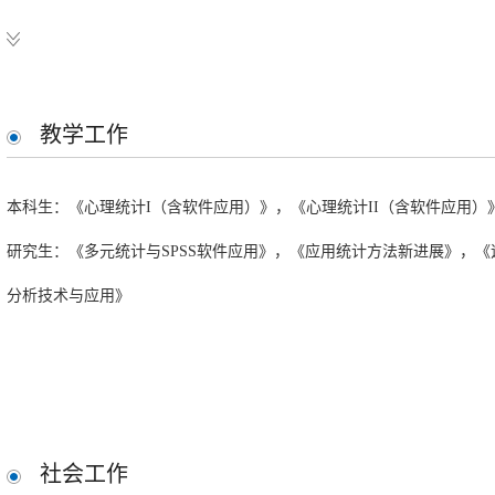
主持
追踪研究中潜类别混合模型和多阶段发展模型分析方法及其应用，国家自然科
2012,1-2014,12，23万，主持
教学工作
教育与心理测评研究类项目
本科生：《心理统计I（含软件应用）》，《心理统计II（含软件应用）
高考网上评卷主观题评分误差的测量及控制，国家教育考试科研规划课题（GJK201
研究生：《多元统计与SPSS软件应用》，《应用统计方法新进展》，
医师资格考试临床执业医师项目功能差异研究，国家医学考试中心，2018.9-2
分析技术与应用》
中等职业学校语文、历史课程标准学科核心素养，教育部，2018.1-2018.
高中课程标准修订学科测试及问卷调研数据分析，中华人民共和国教育部，2016.
智能语音技术及产品研发与产业化:子课题，工业和信息化部，2014.11-201
多维测验能力估计及等值方法研究，北京师范大学自主课题。2015.-2017.
社会工作
项目技术报告、数据分析以及数据库平台建设、各领域常模制定，国家