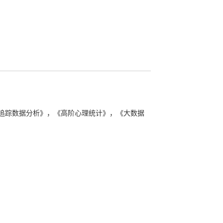
学基金青年科学基金项目（31100759），
》
7015），2017.12-2019.12，4万，主持
《追踪数据分析》，《高阶心理统计》，《大数据
019.12,10万，主持
9,5万，主持
5-2017.5, 71万，主持
6.11，35万元，主持
12,30万，主持
科技基础性工作专向“中国儿童青少年心理发育特