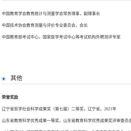
征调查”子课题，2009.8-2010.6，10万，主持
中国教育学会教育统计与测量学会常务理事，副理事长
充分发挥考试的评价功能——考试信息的挖掘与反馈，全国教育科学规划课题（考
中国技术协会教育测量与评价专业委员会，会长
主持
中国教育部考试中心，国家医学考试中心等考试机构外聘测评专家
测量理论和统计分析模型在教育质量监测中的应用，全国教育科学“十二五”规划重
2017.12，3万，主持
《运动员基础教育课程研制项目》之学科学业质量与课程实施状况调研，国家体育
北京市人才选拔中抗作假的自适应人格迫选测验的研发与应用，教育部高校共建（019-
其他
万，主持
荣誉奖励
医师资格考试医学综合笔试的合格分数线等值研究，国家医学考试中心，2012.
辽宁省哲学社会科学成果奖（第七届）二等奖，辽宁省，2021年
高等教育大众化阶段质量保障与评价体系研究（1）子课题——评价指标
山东省教育科学优秀成果一等奖，山东省教育科学优秀成果奖评审委员会，
教育质量评价、分析与指导系统：抽样设计与数据分析，教育部课程教材中心，20