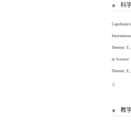
科
Capobianco,
Internation
Deemer, E.,
in Science:
Deemer, E.,
Effect. Jou
教