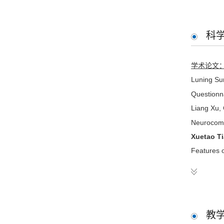
科
学术论文
Luning Su
Questionn
Liang Xu,
Neurocomp
Xuetao Ti
Features o
Xuetao T
Applied In
Xuetao T
ACL, 2021
教
Xuetao Ti