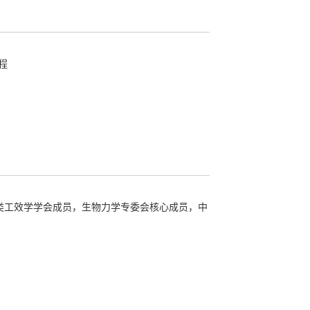
t with automobile skylight.
International Journal of
程
re of Vehicle Suspension Control Arm Based on Neural
signing an Interactive Communication Assistance System
entation.
Future Internet
,
14
(7), 198.
A Transdisciplinary Engineering Design Perspective.
类工效学学会成员，生物力学专委会核心成员，中