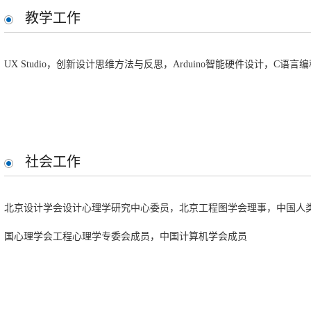
科研成果（发表论文
）：
教学工作
Zhu, Y., Tang, G., Liu, W., & Qi, R. (2022). How post 90’s gesture interac
，创新设计思维方法与反思，
智能硬件设计，
语言编
UX Studio
Arduino
C
Human–Computer Interaction
,
38
(5), 395-405.
Zhu, Y., Jiang, W., & Qi, R. (2022). Research on Finite Element Structu
Network Sensing Control.
Journal of Sensors
,
2022
.
Zhu, Y., Zhang, J., Zhang, Z., Clepper, G., Jia, J., & Liu, W. (2022). De
社会工作
for Hearing-Impaired College Students Based on Gesture Recognition and Repres
Liu, W., Zhu, Y., Liu, M., & Li, Y. (2021). Exploring Maker Innovation: 
，北京工程图学会理事，中国人
北京设计学会设计心理学研究中心委员
Sustainability
,
14
(1), 295.
国心理学会工程心理学专委会成员，中国计算机学会成员