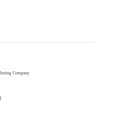
e Boeing Company
司
中国国防装备科研计划项目