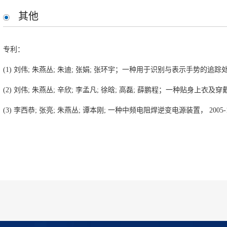
其他
专利：
(1) 刘伟; 朱燕丛; 朱迪; 张娟; 张环宇；一种用于识别与表示手势的追踪处理系统, 2
(2) 刘伟; 朱燕丛; 辛欣; 李孟凡; 徐晗; 高磊; 薛鹏程；一种贴身上衣及穿戴式设备
(3) 李西恭; 张亮; 朱燕丛; 谭本刚; 一种中频电阻焊逆变电源装置， 2005-11-18,