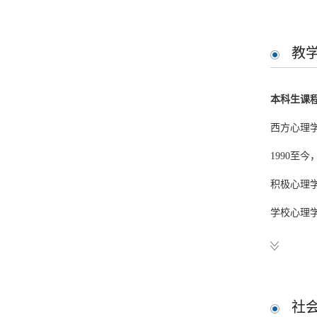
主要实践
教
儿童学习
学生情绪
本科生课
考试焦虑
神经质人
西方心理
积极心理
1990至
亲子关系
积极心理
学校心理
主持课题
“知识分子
研究生课
“小学生健
学习障碍
“学习障碍
“学习障碍
内容是学
社
“阅读障碍