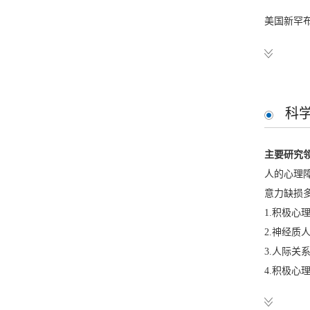
美国新罕
美国、意
工作经历
科
北京师范大学
主要研究
北京师范大学
人的心理
北京师范大
意力缺损
1.积极心
美国新罕
2.神经质
美国、意
3.人际关
4.积极心
5.儿童读
6.儿童注