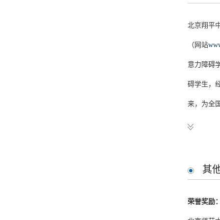
心理咨询
“学习困难
“高中生健
北京翔平
主要介绍
阅读障碍亚
（网站
www
儿童注意力
意力障碍
咀嚼与中学
小学教师
碍学生，
抑郁大学
来，为全国
大学生社
儿童阅读障
全国学习
积极关系
北京市健
积极关系
积极关系
北京健康
其
新时期教
中国心理
荣誉奖励
中国刑警