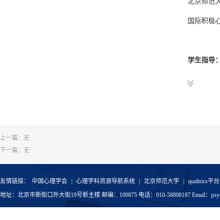
北京师范大
国际学校
科研成果
国际积极心
中国特殊
英文文章
1、Tian P. 
美国箭牌
Vipassana,J
学生指导
乌兰浩特
2、Zeng, X.,
Equanimity
已毕业硕
中央国家
3、Yu,S. Ze
秀、吴洪
教育部国
Personality
张晨晨、
4、Yu, S., A
Congruence 
上一篇：无
已毕业博
5、Zeng, X.,
下一篇：无
在读硕士
Equanimity 
9870-y
在读博士
友情链接：
中国心理学会
|
心理学科资源导航系统
|
北京师范大学
|
qualtrics平台
6、Yu, X., 
地址：北京市新街口外大街19号新主楼 邮编：100875 电话：010-58808187 Email：psyoffic
Contributio
7、Wang, S.
培训交流