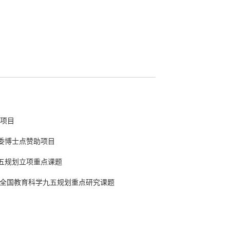
金项目
教委博士点赞助项目
育科学九五规划立项重点课题
冯忠良），全国教育科学九五规划重点研究课题
理学课程体系、教学内容、教学手段、实验体系的改革