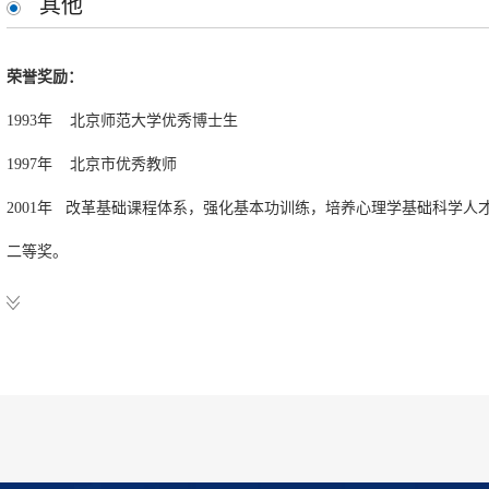
其他
Development"
2009—2010 眼动实验研究项目与操作技能培训，首都体育学院理论学
荣誉奖励：
2009—2012 通过服务性学习提升可迁移的学习能力的研究，教育部人
1993年 北京师范大学优秀博士生
1997年 北京市优秀教师
科研成果：
2001年 改革基础课程体系，强化基本功训练，培养心理学基础科学
发表论文：
二等奖。
Liu, H., & Yao, M*. (2018). Regulatory focus profiles among Chinese pre-adol
2002年 理科基地建设先进工作者，国家自然科学基金委员会，教育
personality and psychological outcomes. Journal of Happiness Studies, 19, 1-
2001-2005 北京市培养新世纪社科理论人才“百人工程”人选，北京市委
Wang, C., Zhang, X., & Yao, M*. (2018). Enhancing Chinese college students’ 
2005年 以核心基础课为龙头，全面推进心理学课程体系、教学模式和
Studies in Higher Education, 43 (1), 1-16.
2008年 北京师范大学第四届钱瑗教育基金优秀教师奖
Liu, H., Wang, L., Yao, M., Yang, H., & Wang, D. (2017). Self-other decision
2008年 北京师范大学抗震救灾优秀工作者(1995)