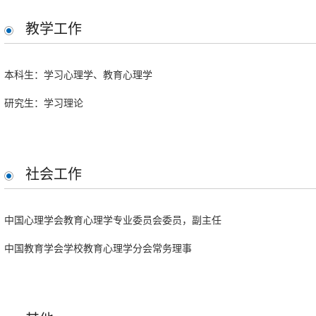
2000—2002 国家基础教育课程改革项目“建立促进教师成长和学生发
教学工作
的能力与学生发展的评价研究
本科生：学习心理学、教育心理学
2001年学习心理学北京市高等教育精品教材建设立项
研究生：学习理论
2002—2004 整合课程内容，促进学生迁移的教学研究（01JAXLX
（教育部社会科学研究与思想政治工作司）
2003—2005 北京师范大学人文社会科学“学习与心理发展”创新群体发
社会工作
2003 初中毕业和高中招生制度改革项目（面向21世纪教育振兴行
2005—2006 北京市职业学校学生学习经验调查，北京市教委教
中国心理学会教育心理学专业委员会委员，副主任
2006—2009 北京市职业学校学生学习的心理规律研究北京市哲学社会科
中国教育学会学校教育心理学分会常务理事
淀区教委委托项目
2009-2014 University of Massachusetts Boston "Social and Organizational In