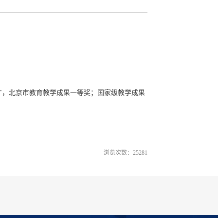
科部合作课题
文社会科学研究项目
人才，北京市教育教学成果一等奖；国家级教学成果
escents and adolescents and their relationship to
部
18.
宣传部
浏览次数：
25281
transfer of learning through service-learning.
教学方法的改革，国家级高等教育教学成果二等奖
-making differences in loss aversion: A regulatory