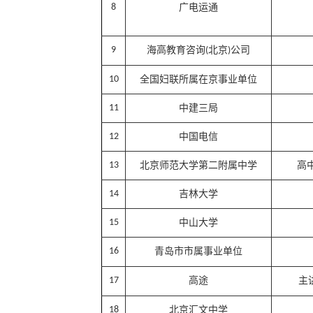
8
广电运通
9
海高教育咨询
北京
公司
(
)
10
全国妇联所属在京事业单位
11
中建三局
12
中国电信
13
北京师范大学第二附属中学
高
14
吉林大学
15
中山大学
16
青岛市市属事业单位
17
高途
主
18
北京汇文中学