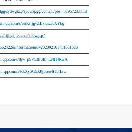
rszdgg/sydwgkzp/sydwzpgg/content/post_8795723.html
ixin.qq.com/s/reiKifjgvZBkfJszacXYbg
p://tjjky.tj.edu.cn/show.jsp?
3562422&informationid=202302161751001828
xin.qq.com/s/8jw_p9VEllf8Ih_ENH4RwA
xin.qq.com/s/RkXySG5X8j5ceo4t15fIxw