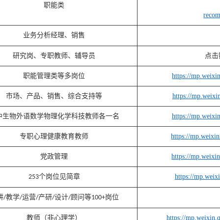
职能类
reco
业务分析经理、销售
研究岗、专职教师、辅导员
点击
职能管理类等多岗位
https://mp.wei
市场、产品、销售、综合支持等
https://mp.wei
中生物外语数学物理化学科技教师各一名
https://mp.wei
专职心理健康教育教师
https://mp.wei
党政管理
https://mp.wei
个岗位见简章
https://mp.wei
253
讲
教学
运营
产
研
设计
顾问等
岗位
/
/
/
/
/
100+
教师（非心理学）
https://mp.weix