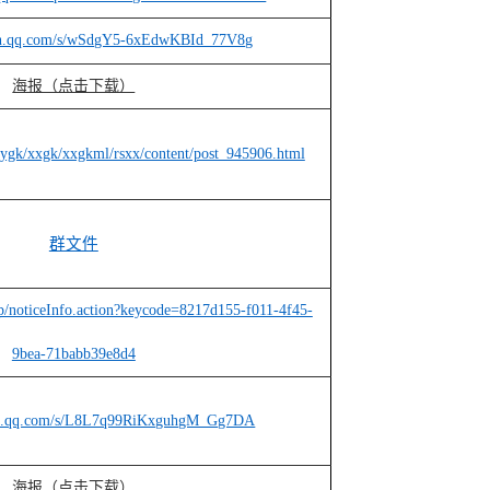
xin.qq.com/s/wSdgY5-6xEdwKBId_77V8g
海报（点击下载）
ygk/xxgk/xxgkml/rsxx/content/post_945906.html
群文件
pp/noticeInfo.action?keycode=8217d155-f011-4f45-
9bea-71babb39e8d4
xin.qq.com/s/L8L7q99RiKxguhgM_Gg7DA
海报（点击下载）