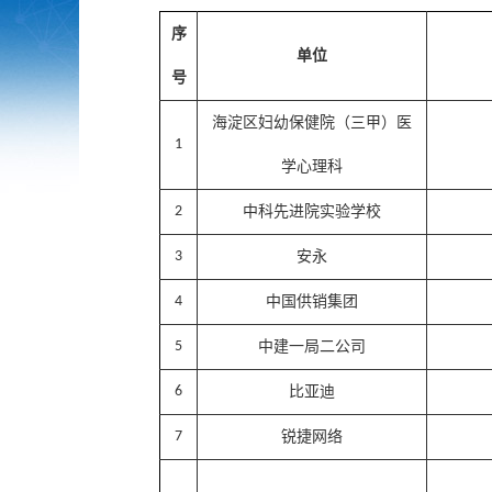
序
单位
号
海淀区妇幼保健院（三甲）医
1
学心理科
2
中
科先进院
实验学校
3
安永
4
中国供销集团
5
中建一局二公司
6
比亚
迪
7
锐
捷网络