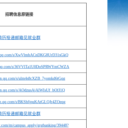
招聘信息原链接
简历投递邮箱
见就业
群
xin.qq.com/s/XwVlmhACnDKG8UrD31sGkQ
in.qq.com/s/36VVlTa1U0DoSPRWYmCWZA
xin.qq.com/s/ulm4s8cXZB_7yomkd6tGqg
xin.qq.com/s/AOdzusAjAlWIsUf_bOfJ1Q
xin.qq.com/s/BKShfjpuKAtGLQJr4ZOeqg
简历投递邮箱
见就业
群
hr.com/m/campus_apply/grgbanking/39448?