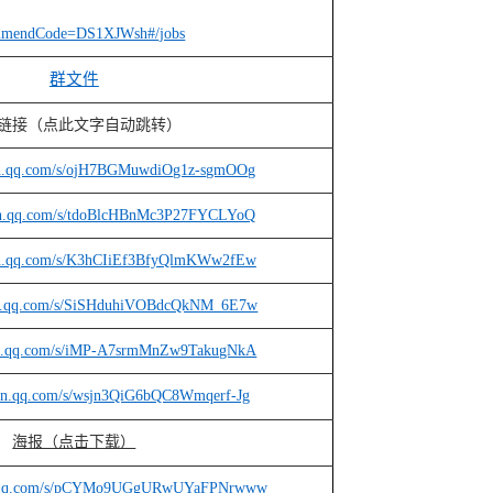
mmendCode=DS1XJWsh#/jobs
群文件
链接（点此文字自动跳转）
xin.qq.com/s/ojH7BGMuwdiOg1z-sgmOOg
xin.qq.com/s/tdoBlcHBnMc3P27FYCLYoQ
xin.qq.com/s/K3hCIiEf3BfyQlmKWw2fEw
xin.qq.com/s/SiSHduhiVOBdcQkNM_6E7w
xin.qq.com/s/iMP-A7srmMnZw9TakugNkA
xin.qq.com/s/wsjn3QiG6bQC8Wmqerf-Jg
海报（点击下载）
in.qq.com/s/pCYMo9UGgURwUYaFPNrwww