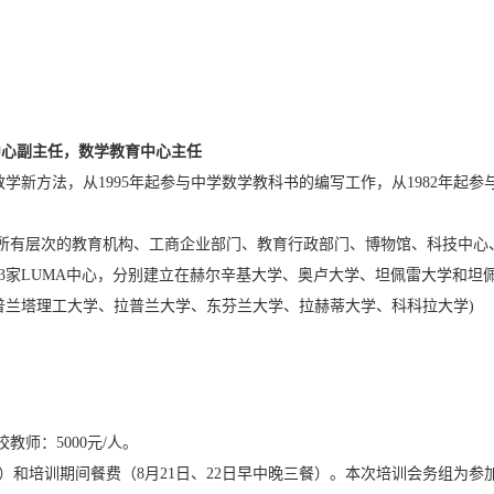
中心副主任，数学教育中心主任
教学新方法，从
1995
年起参与中学数学教科书的编写工作，从
1982
年起参
所有层次的教育机构、工商企业部门、教育
行政
部门、博物馆、科技中心
3
家
LUMA
中心，分别建立在赫尔辛基大学、奥卢大学、坦佩雷大学和坦
普兰塔理工大学、拉普兰大学、东芬兰大学、拉赫蒂大学、科科拉大学
)
校教师：
5000
元
/
人。
）和培训期间餐费（
8
月
21
日、
22
日早中晚三餐）。本次培训会务组为参