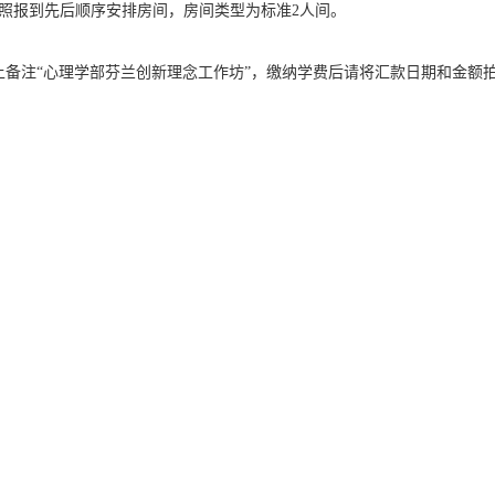
照报到先后顺序安排房间，房间类型为标准
2
人间。
“心理学部芬兰创新理念工作坊”，缴纳学费后请将汇款日期和金额拍照片发到邮