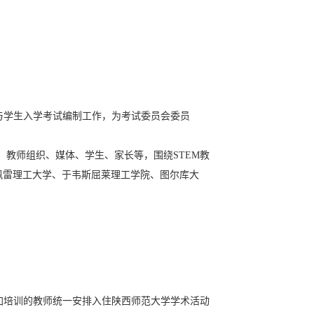
与学生入学考试编制工作，为考试委员会委员
、教师组织、媒体、学生、家长等，围绕
STEM
教
佩雷理工大学、于韦斯屈莱理工学院、图尔库大
加培训的教师统一安排入住陕西师范大学学术活动