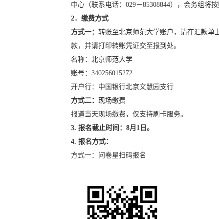
中心（联系电话：
029
－
85308844
），会务组将按
2
．缴费方式
方式一：
转账至北京师范大学账户，请在汇款单上备注
款，并请打印转账凭证交至报到处。
名称：北京师范大学
账号：340256015272
开户行：中国银行北京文慧园支行
方式二：
现场缴费
报道当天现场缴费，仅支持刷卡服务。
3.
报名截止时间：
8
月
1
日。
4.
报名方式：
方式一：问卷星扫码报名