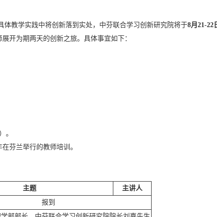
具体教学实践中将创新落到实处，中芬联合学习创新研究院将于
8
月
21-22
师展开为期两天的创新之旅。具体事宜如下：
）。
年在芬兰举行的教师培训。
主题
主讲人
报到
理学部部长、中芬联合学习创新研究院院长刘嘉先生