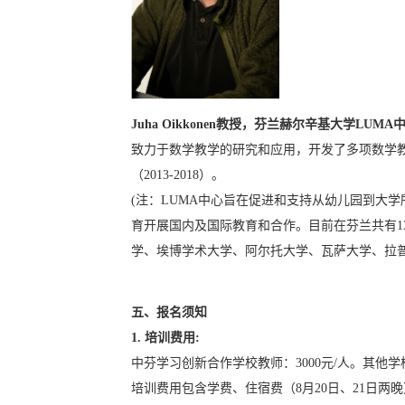
Juha Oikkonen
教授，芬兰赫尔辛基大学
LUMA
致力于数学教学的研究和应用，开发了多项数学
（
2013-2018
）。
(注：
LUMA
中心旨在促进和支持从幼儿园到大学
育开展国内及国际教育和合作。目前在芬兰共有
1
学、埃博学术大学、阿尔托大学、瓦萨大学、拉
五、报名须知
1.
培训费用
:
中芬学习创新合作学校教师：
3000
元
/
人。其他学
培训费用包含学费、住宿费（
8
月
20
日、
21
日两晚