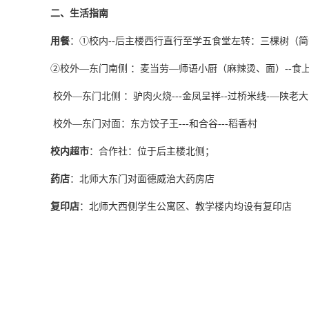
二、生活指南
用餐
：①校内--后主楼西行直行至学五食堂左转：三棵树（
②校外—东门南侧 ：麦当劳—师语小厨（麻辣烫、面）--食上坊
校外—东门北侧 ：驴肉火烧---金凤呈祥--过桥米线-—陕
校外—东门对面：东方饺子王---和合谷---稻香村
校内超市
：合作社：位于后主楼北侧；
药店
：北师大东门对面德威治大药房店
复印店
：北师大西侧学生公寓区、教学楼内均设有复印店