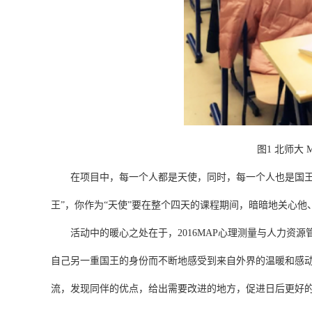
图
1
北师大
M
在项目中，每一个人都是天使，同时，每一个人也是国
王
”
，你作为
“
天使
”
要在整个四天的课程期间，暗暗地关心他
活动中
的暖心之处在于，
2016
MAP
心理测量与人力资源
自己
另一重
国王的身份而
不断
地
感受到
来自外界的温暖和感
流，发现同伴的优点，给出需要改进的地方，促进日后更好