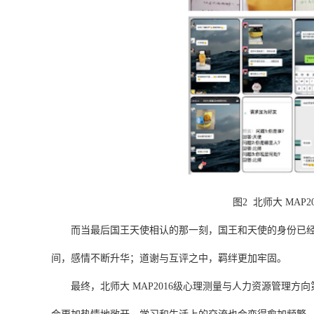
图
2
北师大
MAP20
而
当
最后国王天使相认的那一刻，国王和天使的身份已
间
，
感情
不断升华；道谢与互评之中，羁绊更加牢固。
最终，
北师大
MAP2016
级
心理测量与人力资源管理方向