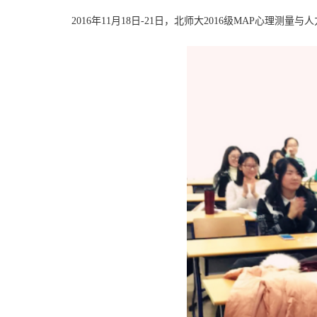
2016
年
11
月
18
日
-
21
日，北师大
2016
级
MAP
心理测量与人