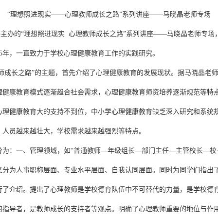
“理想照进现实——心理教师成长之路”系列讲座——马晓晶老师专场
团委主办的“理想照进现实 心理教师成长之路”系列讲座——马晓晶老师专场
15年，一直致力于学校心理健康教育工作的实践研究。
师成长之路”的主题，首先介绍了心理健康教育的发展现状。据马晓晶老
理健康教育模式逐渐趋合社会需求，心理健康教育师资培养逐渐规范等特
心理健康教育大的支持不到位，中小学心理健康教育缺乏深入研究和系统
，人员越来越壮大，学校需求越来越强烈等特点。
分为：一、管理领域，如“普通教师—年级组长—部门主任—主管校长—校
又分为人事职称层面、专业水平层面、自我认同层面。同时为同学们指出
行了介绍。提出了心理教师是学校德育队伍中不可替代的力量，是学校德
的指导者，是教师成长的支持者等观点。明确了心理教师重要的地位与作