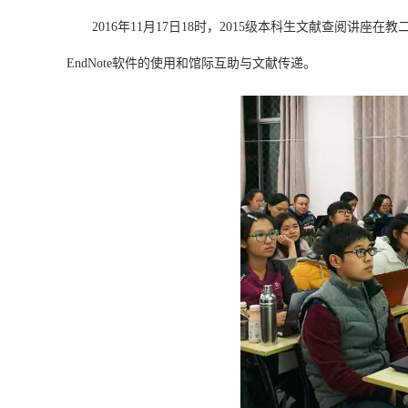
2016
年
11
月
1
7
日
18
时，
2
015
级本科生文献查阅讲座
在教
EndNote
软件的使用
和
馆际互助与文献传递
。