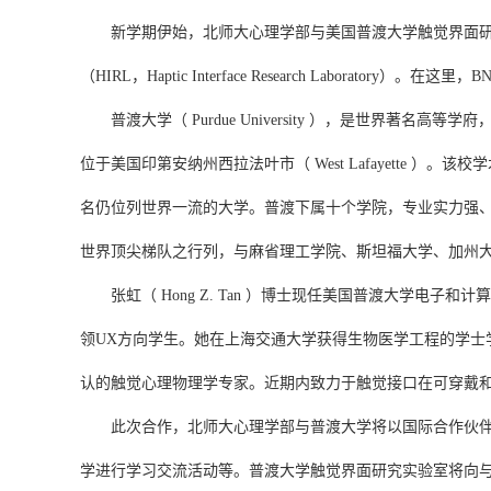
新学期伊始，北师大心理学部与美国普渡大学触觉界面
（
HIRL，Haptic Interface Research Laboratory
）。在这里，
B
普渡大学
（
Purdue University
）
，是世界著名高等学府
位于美国印第安纳州西拉法叶市（ West Lafayette
名仍位列世界一流的大学。普渡下属十个学院，专业实力强
世界顶尖梯队之行列，与麻省理工学院、斯坦福大学、加州
张虹
（
Hong Z. Tan ）
博士
现任
美国普渡大学电子和计算
领
UX方向学生。她在上海交通大学获得生物医学工程的学士
认的触觉心理物理学专家。近期内致力于触觉接口在可穿戴
此次合作，
北师大心理学部与
普渡
大学将
以
国际合作伙
学进行学习交流活动等。普渡大学触觉界面研究实验室将向