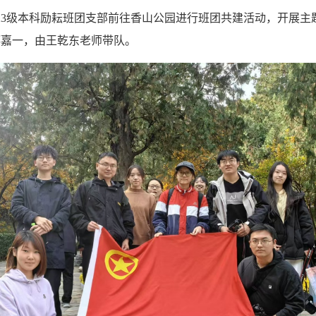
学部2023级本科励耘班团支部前往香山公园进行班团共建活动，开展
郑嘉一，由王乾东老师带队。