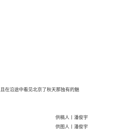
而且在沿途中看见北京了秋天那独有的魅
供稿人丨潘俊宇
供图人丨潘俊宇