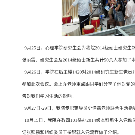
9月
25
日，心理学院研究生会为我院
2014
级硕士研究生
张丽霞、研究生会及2014级硕士新生
共计
50
余人参加了
9月
26
日，
学院
在后主楼
1420
对
2014级
研究生新生党员
参加此次会议。会上乔老师重点
跟同学们
分享了他对党的
告对
我们学习生活
的影响
。
9月
27
日
-29
日，我院专职
辅导员史佳鑫老师
联合生活指
10月
15
日，我院
在教四
101
举办
2014
级本科新生入党动
记张照鹏和组织委员王桧银就入党流程
做
了介绍。