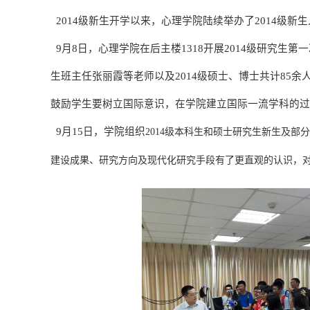
2014级新生开学以来，心理学院陆续举办了
2014
级新生
9月
8
日，心理学院在后主楼
1318
开展
2014
级研究生第一
生班主任张丽霞等老师以及
2014
级硕士、博士共计
85
余
鼓励学生要树立国际意识，在学院建立国际一流学科的过
9月
15
日，学院组织
本科生
研究生
及部分
2014级
和硕士
新生
建设成果
研究方向及
研究手段有了更
的
、
现代化
直观
认识，