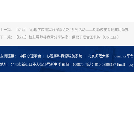
上一篇：
【活动】“心理学应用实践探索之路”系列活动——刘聪校友专场成功举办
下一篇：
【校友】校友导师楼春芳分享讲座：供职于联合国机构（UNICEF）
友情链接：
中国心理学会
|
心理学科资源导航系统
|
北京师范大学
|
qualtrics平台
地址：北京市新街口外大街19号新主楼 邮编：100875 电话：010-58808187 Email：psyoffic