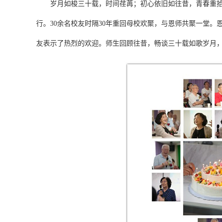
岁月如梭三十载，时间荏苒；初心依旧如往昔，青春重拾。20
行。30余名校友时隔30年重回母校欢聚，与恩师共聚一堂
友表示了热烈的欢迎。师生回顾往昔，畅谈三十载如歌岁月