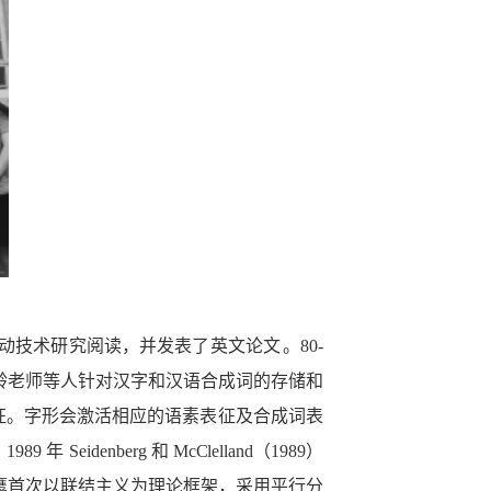
动技术研究阅读，并发表了英文论文
。80-
龄老师等人针对汉字和汉语合成词的存储和
征。字形会激活相应的语素表征及合成词
表
 年 Seidenber
g 和 McClelland（1989）
鹰首次以
联结主义为理论框架，采用平行分