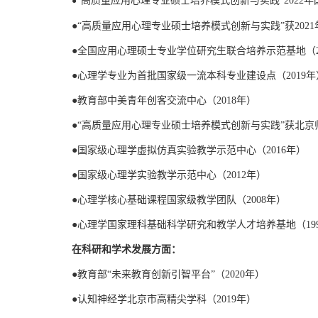
“高质量应用心理专业硕士培养模式创新与实践”2022年
●
●“高质量应用心理专业硕士培养模式创新与实践”获202
●全国应用心理硕士专业学位研究生联合培养示范基地（2
●心理学专业为首批国家级一流本科专业建设点（2019年
●教育部中美青年创客交流中心（2018年）
●“高质量应用心理专业硕士培养模式创新与实践”获北京
●国家级心理学虚拟仿真实验教学示范中心（2016年）
●国家级心理学实验教学示范中心（2012年）
●心理学核心基础课程国家级教学团队（2008年）
●心理学国家理科基础科学研究和教学人才培养基地（19
在科研和学术发展方面：
●教育部“未来教育创新引智平台”（2020年）
●认知神经学北京市高精尖学科（2019年）