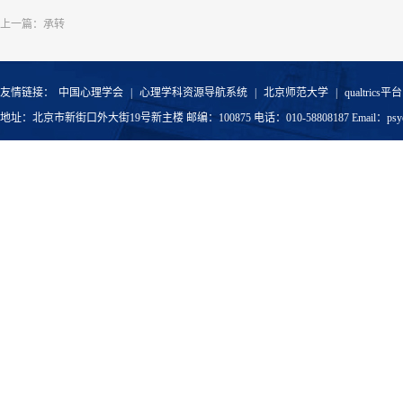
上一篇：
承转
友情链接：
中国心理学会
|
心理学科资源导航系统
|
北京师范大学
|
qualtrics平台
地址：北京市新街口外大街19号新主楼 邮编：100875 电话：010-58808187 Email：psyoffic