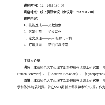
讲座时间：
12
月
24
日
19
：
00
讲座地点：线上腾讯会议（会议号：
783 908 210
）
讲座内容：
1
、技能速成——
文献检索
2
、落笔生花——
论文写作
3
、论文速递——
paper
投稿与审稿
4
、灯塔指南——研究兴趣探索
主讲人介绍：
洪伟
，北京师范大学心理学部
2019
级在读博士研究生，
Human Behavior
》、《
Addictive Behaviors
》、《
Cyberpsycholo
原悦
，
北京师范大学心理学部
2018
级在读硕士研究生，
示和体验
/
物质消费。曾在
SSCI
期刊上发表学术论文
2
篇，作