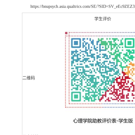
https://bnupsych.asia.qualtrics.com/SE/?SID=SV_eEc9Z
学生评价
二维码