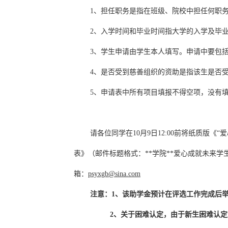
1、担任职务是指在班级、院校中担任何职
2、入学时间和毕业时间指大学的入学及毕
3、学生申请由学生本人填写。申请中要包
4、是否受到慈善组织的资助是指该生是否
5、申请表中所有项目填报不得空项，没有填
请各位同学在10月9日12:00前将纸质版
表》（邮件标题格式：**学院**爱心成就未来学
箱：
psyxgb@sina.com
注意：1、该助学金预计在评选工作完成后
2
、关于困难认定，由于新生困难认定