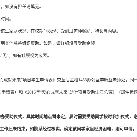
务，如没有担任请填无。
业时间。
括该生家庭状况、在校期间表现、受到过何种奖励、特长等内容。
受到其他慈善组织资助。如是，请详细填写受助金额。
“无”。如有缺项视为废表。
《“爱心成就未来”项目学生申请表》交至后主楼1433办公室李昕益老师处，
生申请表）和《2016年“爱心成就未来”助学项目受助生汇总表》（邮件标
举办受助仪式，具体时间地点暂未定，届时需要受助同学按时参加仪式，
工作还未结束，如院系经过核实，确定该同学家庭经济困难，则可申请。