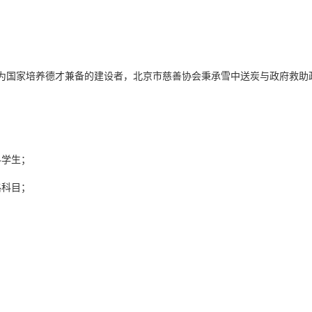
为国家培养德才兼备的建设者，北京市慈善协会秉承雪中送炭与政府救助
科学生；
格科目；
。