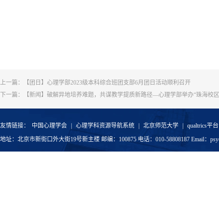
上一篇：
【团日】心理学部2023级本科综合班团支部6月团日活动顺利召开
下一篇：
【新闻】破解异地培养难题，共谋教学提质新路径—心理学部举办“珠海校区
友情链接：
中国心理学会
|
心理学科资源导航系统
|
北京师范大学
|
qualtrics平台
地址：北京市新街口外大街19号新主楼 邮编：100875 电话：010-58808187 Email：psyoffic