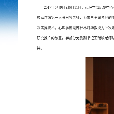
2017
年
6
月
9
日到
6
月
11
日，心理学部
EDP
中心
箱庭疗法第一人张日昇老师，为来自全国各地的
及实操技术。心理学部副部长林丹华教授为此次
研究推广的敬意
。
学部分党委副书记王瑞敏老师
持。