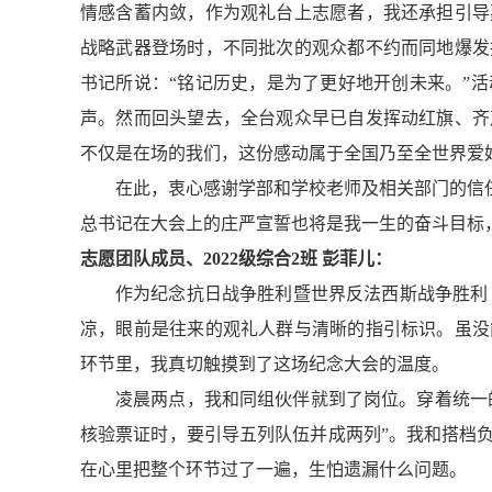
情感含蓄内敛，作为观礼台上志愿者，我还承担引导
战略武器登场时，不同批次的观众都不约而同地爆发
书记所说：“铭记历史，是为了更好地开创未来。”
声。然而回头望去，全台观众早已自发挥动红旗、齐
不仅是在场的我们，这份感动属于全国乃至全世界爱
在此，衷心感谢学部和学校老师及相关部门的信
总书记在大会上的庄严宣誓也将是我一生的奋斗目标
志愿团队成员、2022级综合2班 彭菲儿：
作为纪念抗日战争胜利暨世界反法西斯战争胜利 8
凉，眼前是往来的观礼人群与清晰的指引标识。虽没
环节里，我真切触摸到了这场纪念大会的温度。
凌晨两点，我和同组伙伴就到了岗位。穿着统一
核验票证时，要引导五列队伍并成两列”。我和搭档
在心里把整个环节过了一遍，生怕遗漏什么问题。