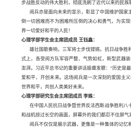
步战胜反动的伟大胜利，彻底洗刷了近代以来的民族
阅兵亦是面向未来的宣示，彰显了中国维护国家
倒一切困难而不为困难所压倒的决心和勇气，为实现
界一切爱好和平的人民！
心理学部学生会主席团成员 王钰鑫：
雄壮国歌奏响，三军将士步伐铿锵。抗日战争胜
式上，各受阅方队军容严整、气势如虹，新型武器装
澎湃。习近平总书记的重要讲话振聋发聩：“历史是
爱和平、开创未来。这场阅兵是一次深刻的爱国主义
世界和平，共创人类美好未来。
心理学部研究生会主席团成员 李姝：
在中国人民抗日战争暨世界反法西斯战争胜利八
和战机掠过长空的画面，屏幕外的我们都忍不住屏气
阅兵不仅仅是展示武器，更像是一种集体的记忆