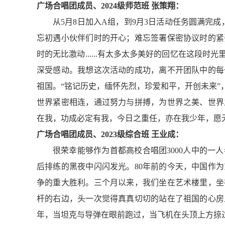
广场合唱团成员、2024级师范班 张策翔：
从5月8日加入A组，到9月3日活动任务圆满完
忘初遇小伙伴们时的开心；难忘签署保密协议时的紧
时的无比激动......有太多太多美好的回忆在这
深受感动。我想这次活动的成功，离不开团队中的每
祖国。“铭记历史，缅怀先烈，珍爱和平，开创未来
世界紧密相连，通过努力与拼搏，为世界之美、世界
在我，功成必定有我，今日之重任，亦在我少年，愿
广场合唱团成员、2023级综合班 王业成：
很荣幸能够作为首都高校合唱团3000人中的
后排练的黑夜中闪闪发光。80年前的今天，中国作
争的重大胜利。三个月以来，我们坐在艺术楼里，坐
杆的右边，头一次觉得真真切切的站在了祖国的心房
年，当坦克与导弹在眼前跑过，当飞机在头顶上方掠