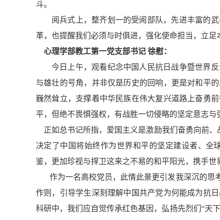
斗。
阅兵式上，整齐划一的受阅部队，先进丰富的武
革，也提醒我们必须与时俱进，强化使命担当，立足
心理学部教工第一党支部书记 徐慰：
今日上午，观看纪念中国人民抗日战争暨世界反
与雄壮的号角，并非仅是历史的回响，更是对和平的
巍然耸立，支撑着中华民族在伟大复兴道路上奋勇前
平，但绝不畏惧强权，有战胜一切侵略的坚定意志与
正如总书记所指，爱国主义是激励我们奋勇向前、战
决定了中国将始终作为世界和平的坚定建设者、全
鉴，更加珍视与捍卫这来之不易的和平阳光，携手世
作为一名高校党员，此情此景更引发我深沉的思
作则，引导学生深刻理解中国共产党为何能成为抗日
科研中，我们应自觉传承红色基因，弘扬先烈们“天下