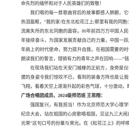
命先烈的缅怀和对于人民英雄们的致敬！
我们唱的每一首歌曲背后的故事都感人肺腑，它
热泪盈眶，“我的家/在东北松花江上/那里有我的同
流离失所的东北同胞的面容。80年前四万万中国人
年接续奋斗，为国家发展贡献自己的力量，中国一跃
年肩上的时代使命，努力提升自我，在祖国需要的时
朗读我们的誓言，铿锵有力的青年之声在回响——“铭
在现场我们站在天安门城楼的正前方，身旁是仪
拔的身姿令我们惊叹不已，看到的装备方阵也是让我
飞翔，看着天空上逐渐升起的彩色气球，十分激动，
广场合唱团成员、2024级师范班 王思翔：
强国复兴，有我担当！作为北京师范大学心理学
纪念大会，站在祖国的心房歌唱祖国，见证九三大阅
光荣”这句口号的份量与荣光。在《松花江上》的呼