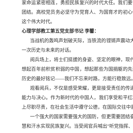
家命运紧密相连，勇担民族复兴的时代大任。我们要
团结。高校党员务必坚守为党育人、为国育才的初心
这个伟大时代。
心理学部教工第五党支部书记 李馨：
当战机的轰鸣声划破天际，当铁流的铿锵声震动
一次历史与未来的对话。
阅兵场上，将士们挺拔的身姿、坚定的眼神，现
想起百年前积贫积弱的中国，想起那些为国捐躯的先
历史的最好铭记——我们不忘来时路，方能行稳致远
观看阅兵，不仅是感受荣耀，更是接受责任的传
能力与决心。作为新时代的中国人，我们享受和平红
上尽职尽责，在社会生活中遵守公德，在国际交往中
一个强大的国家需要强大的国防，但更需要团结
慧和汗水实现民族复兴。当受阅官兵喊出“听党指挥