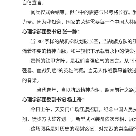
自信宣言。
阅兵仪式会结束，但心中的震撼与思考将长存。
力量。因为我知道，国家的荣耀需要每一个中国人共
心理学部团委书记 张一静：
当“80”字样的战机梯队划破长空，当战旗方队
淌着不变的精神血脉，和平旗帜下承载着永恒的使命
震憾的铁甲方阵，是我们自强底气的宣言。从“小
强暴、血战到底”的英雄气概。当无人作战群昂首驶
的脊梁。
当代青年，当以抗战精神为炬，照亮前行之路
心理学部团委副书记 杨士奇：
今日上午，天安门广场红旗招展，纪念中国人民
翔，徒步方队整齐划一，新型武器装备依次亮相，展
这场阅兵是对历史的深刻铭记，对先烈的崇高缅怀