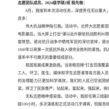
志愿团队成员、2024级学硕2班 程先楷：
6月，我接到本次活动任务，深感责任无比重大，
良多：
伟大抗战精神指引我。活动中，北师大志愿者团
电影最后，当大屏上打出“谨以此片献给抗战胜利80
度愤怒，是对抗日战争中牺牲军民的深切哀悼，是
1840年以来第一次抵抗外敌入侵完全胜利的喜悦。
谱系中不可磨灭的重要组成部分。
祖国发展成果激励我。当亲眼目睹“打击范围覆
工人、环卫、医生、媒体和学生志愿者等各方面人员
的治理能力已更加科学高效，我们的人民已空前团
梁，捍卫了民族尊严，站起来、富起来、强起来，将
无私志愿精神感染我。活动中，我担任第三组副
超100小时，多次演练和正式活动几乎通宵，但服务