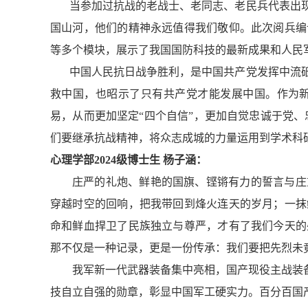
当参加过抗战的老战士、老同志、老民兵代表出
国山河，他们的精神永远值得我们敬仰。此次阅兵编
等多个模块，展示了我国国防科技的最新成果和人民军
中国人民抗日战争胜利，是中国共产党发挥中流
救中国，也昭示了只有共产党才能发展中国。作为
易，从而更加坚定“四个自信”，更加自觉忠诚于党
们要继承抗战精神，将众志成城的力量运用到学术科
心理学部2024级博士生 杨子涵：
庄严的礼炮、鲜艳的国旗、铿锵有力的誓言与庄
穿越时空的回响，把我带回到烽火连天的岁月；一抹
命和鲜血捍卫了民族独立与尊严，才有了我们今天的
那不仅是一种记录，更是一份传承：我们要把先烈未
我军新一代武器装备集中亮相，国产现役主战装
技自立自强的勋章，彰显中国军工硬实力。百分百国