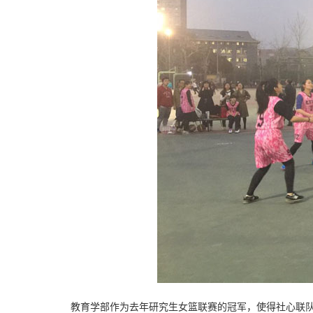
教育学部作为去年研究生女篮联赛的冠军，使得社心联队的