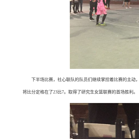
下半场比赛，社心联队的队员们继续掌控着比赛的主动，新
将比分定格在了23比7。取得了研究生女篮联赛的首场胜利。