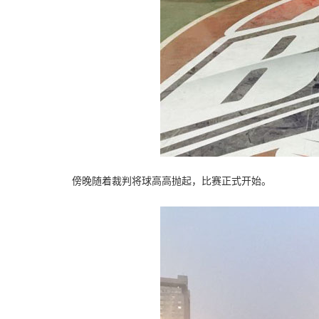
傍晚随着裁判将球高高抛起，比赛正式开始。