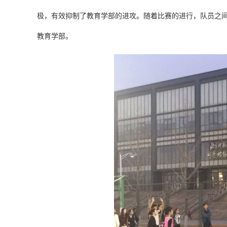
极，有效抑制了教育学部的进攻。随着比赛的进行，队员之间
教育学部。