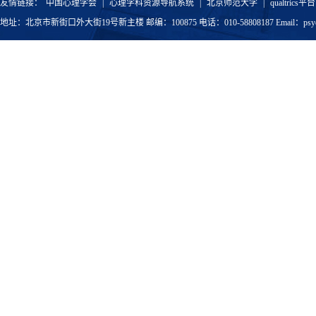
友情链接：
中国心理学会
|
心理学科资源导航系统
|
北京师范大学
|
qualtrics平台
地址：北京市新街口外大街19号新主楼 邮编：100875 电话：010-58808187 Email：psyoffic