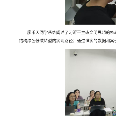
廖乐天同学系统阐述了习近平生态文明思想的核
结构绿色低碳转型的实现路径；通过详实的数据和案