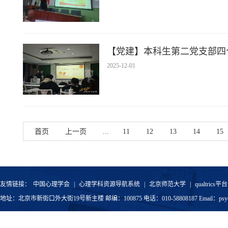
【党建】本科生第二党支部四
2025-12-01
首页
上一页
...
11
12
13
14
15
友情链接：
中国心理学会
|
心理学科资源导航系统
|
北京师范大学
|
qualtrics平台
地址：北京市新街口外大街19号新主楼 邮编：100875 电话：010-58808187 Email：psyoffic