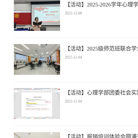
【活动】2025-2026学年
2025-12-08
【活动】2025级师范班联合
2025-12-04
【活动】心理学部团委社会实
2025-12-04
【活动】报销培训体验会圆满