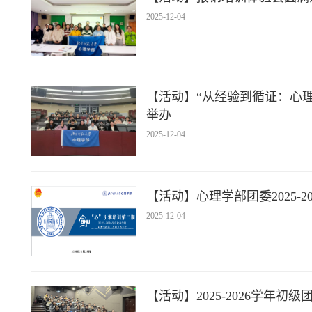
2025-12-04
【活动】“从经验到循证：心理治疗
举办
2025-12-04
【活动】心理学部团委2025-
2025-12-04
【活动】2025-2026学年