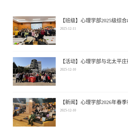
【班级】心理学部2025级综合
2025-12-11
【活动】心理学部与北太平庄
2025-12-10
【新闻】心理学部2026年春
2025-12-10