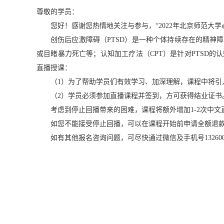
尊敬的学员：
您好！感谢您热情地关注与参与，
“
2022年北京师范大
创伤后应激障碍（PTSD）是一种个体持续存在的精神
或目睹暴力死亡等
；
认知加工疗法（CPT）是针对PTSD的
直播授课：
（1）为了帮助学员们有效学习、加深理解，课程中将
（2）学员必须参加直播课程并签到，方可获得结业证书
考虑到停止回播带来的困难，课程将额外增加1-2次中
如您不能接受停止回播，可以在课程开始前申请全额退
如有其他报名
咨询问题，可尽快通过微信及手机号13260