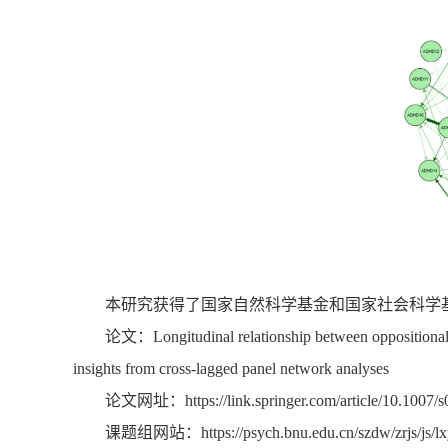
本研究获得了国家自然科学基金和国家社会科学
论文：Longitudinal relationship between oppositional de
insights from cross-lagged panel network analyses
论文网址：https://link.springer.com/article/10.1007
课题组网站：
https://psych.bnu.edu.cn/szdw/zrjs/js/l