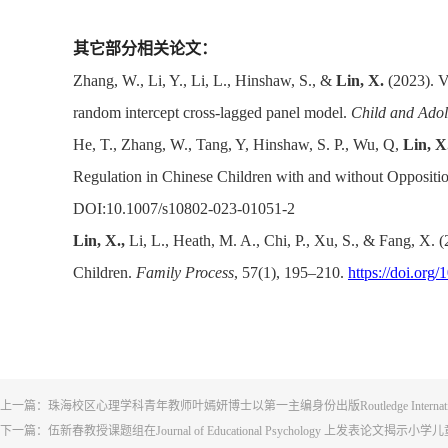
其它部分相关论文：
Zhang, W., Li, Y., Li, L., Hinshaw, S., &
Lin, X.
(2023). V
random intercept cross-lagged panel model.
Child and Adol
He, T., Zhang, W., Tang, Y, Hinshaw, S. P., Wu, Q,
Lin, X
Regulation in Chinese Children with and without Oppositio
DOI:10.1007/s10802-023-01051-2
Lin, X.,
Li, L., Heath, M. A., Chi, P., Xu, S., & Fang, X
Children.
Family Process
, 57(1), 195–210.
https://doi.org
上一篇：
珠海校区心理学科青年教师叶嫣妍博士以第一主编身份出版Routledge International Handbook of Vi
下一篇：
伍新春教授课题组在Journal of Educational Psychology 上发表