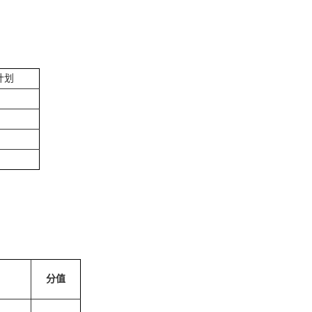
计划
分值