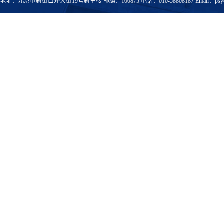
地址：北京市新街口外大街19号新主楼 邮编：100875 电话：010-58808187 Email：psyoffic