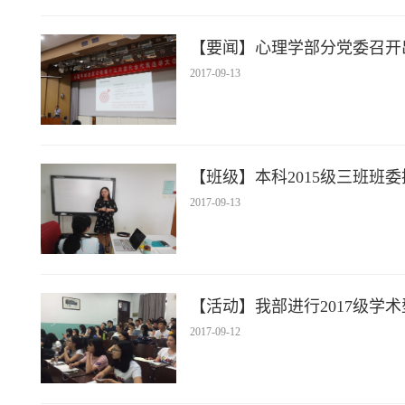
【要闻】心理学部分党委召开
2017-09-13
【班级】本科2015级三班班
2017-09-13
【活动】我部进行2017级学
2017-09-12