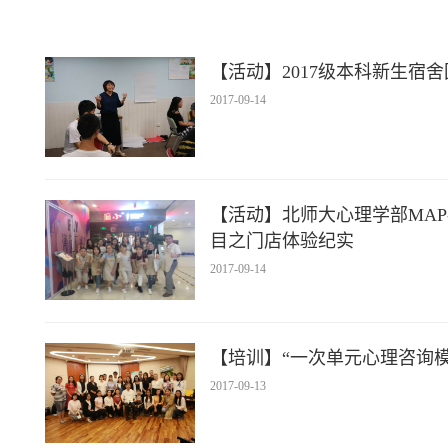
【活动】2017级本科新生宿
2017-09-14
【活动】北师大心理学部MAP
目之门店体验纪实
2017-09-14
【培训】“一次单元心理咨询
2017-09-13