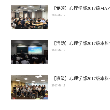
【专硕】心理学部2017级M
2017-09-12
【活动】心理学部2017级本
2017-09-12
【班级】心理学部2017级本
2017-09-11