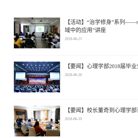
【活动】“治学修身”系列—
域中的应用”讲座
2018-06-21
【要闻】心理学部2018届毕
2018-06-20
【要闻】校长董奇到心理学部
2018-06-19