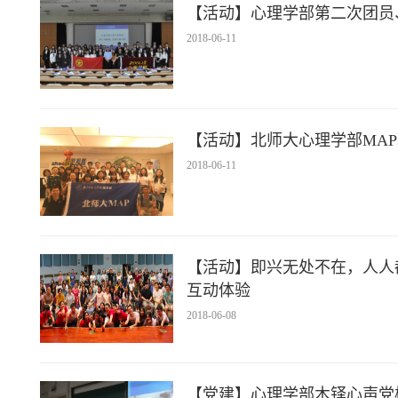
【活动】心理学部第二次团员
2018-06-11
【活动】北师大心理学部MAP
2018-06-11
【活动】即兴无处不在，人人都
互动体验
2018-06-08
【党建】心理学部木铎心声党