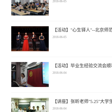
2018-06-05
【活动】"心生铎人"--北京师
2018-06-05
【活动】毕业生经验交流会顺
2018-06-04
【讲座】张昕老师"5.25"大
2018-06-04