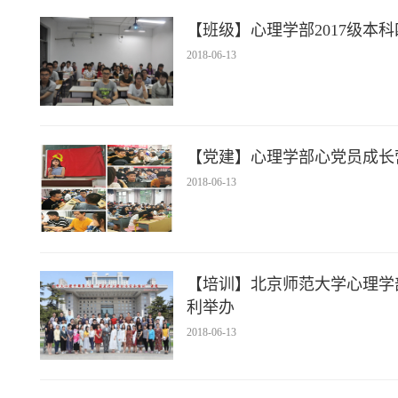
【班级】心理学部2017级本
2018-06-13
【党建】心理学部心党员成长
2018-06-13
【培训】北京师范大学心理学
利举办
2018-06-13