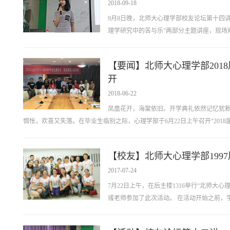
2018-09-18
9月8日晚，北师大心理学部校友论坛第十四讲
理学研究中的苦与乐”两部分主题讲座，现场
【要闻】北师大心理学部201
开
2018-06-22
凤凰花开，海棠依旧。开学典礼依然记忆犹新
惆怅，欢喜又失落。在毕业生临别之际，心理学部于6月22日上午召开“2018届
【校友】北师大心理学部1997
2017-07-24
7月22日上午，在后主楼1316举行“北师大心
彧老师参加了此次活动。 在活动开始之前，学