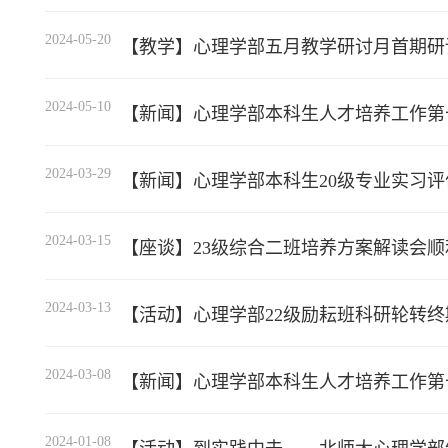
2024-05-20
【教学】心理学部五月教学研讨月首期研
2024-05-10
【新闻】心理学部本科生人才培养工作第
2024-03-29
【新闻】心理学部本科生20级专业实习
2024-03-15
【座谈】23级综合二班培养方案解读会顺
2024-03-13
【活动】心理学部22级励耘班科研轮转
2024-03-08
【新闻】心理学部本科生人才培养工作第
2024-01-08