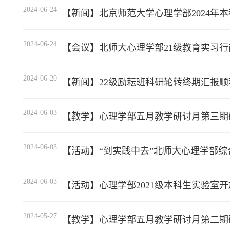
2024-06-24
【新闻】北京师范大学心理学部2024年
2024-06-24
【会议】北师大心理学部21级教育实习
2024-06-20
【新闻】22级励耘班科研轮转终期汇报顺
2024-06-03
【教学】心理学部五月教学研讨月第三期
2024-06-03
【活动】“到实践中去”北师大心理学部
2024-06-03
【活动】心理学部2021级本科生实验室
2024-05-27
【教学】心理学部五月教学研讨月第二期